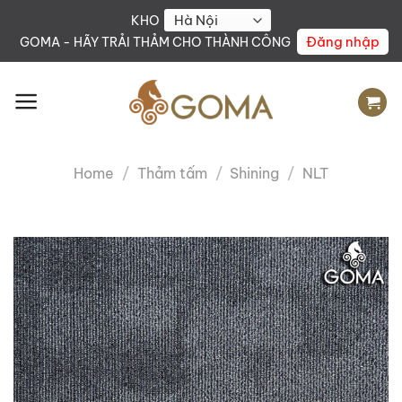
Skip
KHO
to
Đăng nhập
GOMA - HÃY TRẢI THẢM CHO THÀNH CÔNG
content
Home
/
Thảm tấm
/
Shining
/
NLT