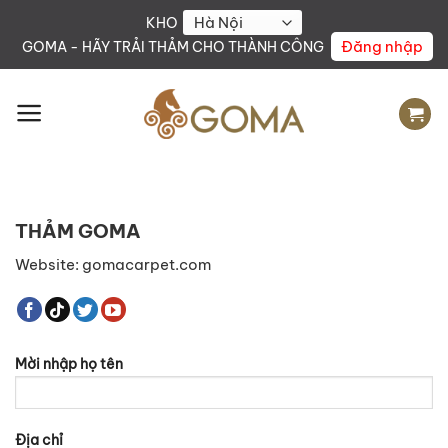
Skip
KHO
to
Đăng nhập
GOMA - HÃY TRẢI THẢM CHO THÀNH CÔNG
content
THẢM GOMA
Website: gomacarpet.com
Mời nhập họ tên
Địa chỉ