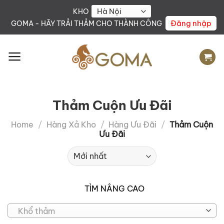
Skip
KHO
to
Đăng nhập
GOMA - HÃY TRẢI THẢM CHO THÀNH CÔNG
content
Thảm Cuộn Ưu Đãi
Home
/
Hàng Xả Kho
/
Hàng Ưu Đãi
/
Thảm Cuộn
Ưu Đãi
TÌM NÂNG CAO
Khổ thảm