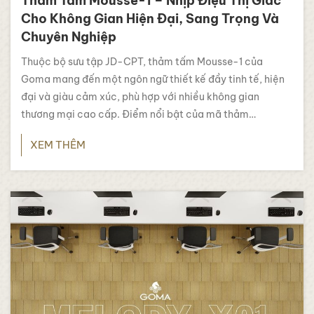
Thảm Tấm Mousse-1 – Nhịp Điệu Thị Giác
Cho Không Gian Hiện Đại, Sang Trọng Và
Chuyên Nghiệp
Thuộc bộ sưu tập JD-CPT, thảm tấm Mousse-1 của
Goma mang đến một ngôn ngữ thiết kế đầy tinh tế, hiện
đại và giàu cảm xúc, phù hợp với nhiều không gian
thương mại cao cấp. Điểm nổi bật của mã thảm
Mousse-1 nằm ở thiết kế graphic với những đường vân
XEM THÊM
dọc đan xen…