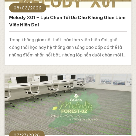
08/03/2026
Melody X01 – Lựa Chọn Tối Ưu Cho Không Gian Làm
Việc Hiện Đại
Trong không gian nội thất, bàn làm việc hiện đại, ghế
công thái học hay hệ thống ánh sáng cao cấp có thể là
những điểm nhấn nổi bật, nhưng lớp nền dưới chân mới là
chi tiết âm thầm kết nối mọi yếu tố lại với nhau. Với thiết
kế thuộc bộ sưu tập…
07/27/2026