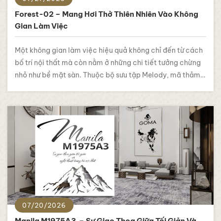
Forest-02 – Mang Hơi Thở Thiên Nhiên Vào Không
Gian Làm Việc
Một không gian làm việc hiệu quả không chỉ đến từ cách
bố trí nội thất mà còn nằm ở những chi tiết tưởng chừng
nhỏ như bề mặt sàn. Thuộc bộ sưu tập Melody, mã thảm
Forest-02 mang đến cảm giác tươi mới và năng động,
lấy cảm hứng từ những đường nét tự…
07/20/2026
Manila M1975A3 – Sự Giao Thoa Giữa Tối Giản Và