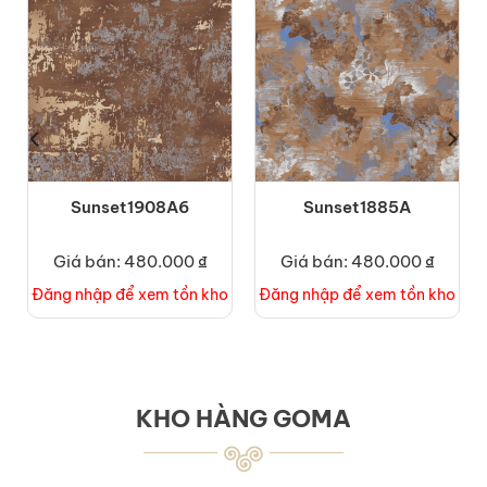
Sunset1908A6
Sunset1885A
Giá bán: 480.000 ₫
Giá bán: 480.000 ₫
o
Đăng nhập để xem tồn kho
Đăng nhập để xem tồn kho
KHO HÀNG GOMA