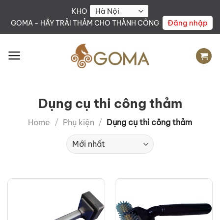
Skip
KHO
to
Đăng nhập
GOMA - HÃY TRẢI THẢM CHO THÀNH CÔNG
content
Dụng cụ thi công thảm
Home
/
Phụ kiện
/
Dụng cụ thi công thảm