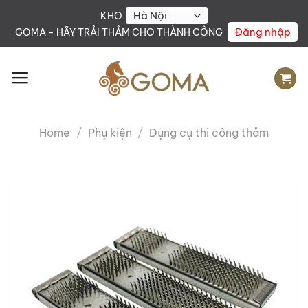
Skip
KHO
to
Đăng nhập
GOMA - HÃY TRẢI THẢM CHO THÀNH CÔNG
content
Home
/
Phụ kiện
/
Dụng cụ thi công thảm