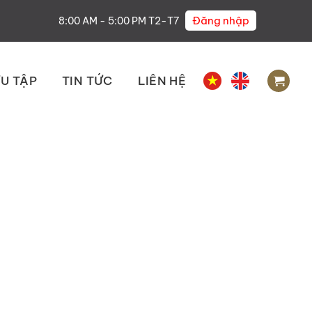
Đăng nhập
8:00 AM - 5:00 PM T2-T7
U TẬP
TIN TỨC
LIÊN HỆ