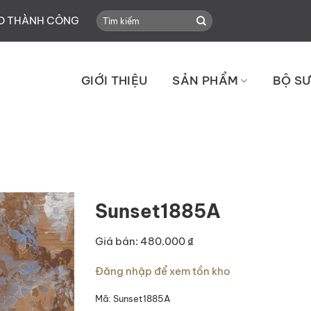
Search
HO THÀNH CÔNG
for:
GIỚI THIỆU
SẢN PHẨM
BỘ SƯ
Sunset1885A
Giá bán: 480.000 ₫
Đăng nhập để xem tồn kho
Mã:
Sunset1885A