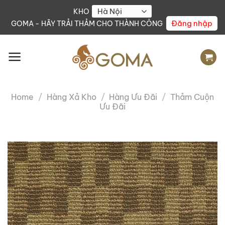
Skip
KHO
to
Đăng nhập
GOMA - HÃY TRẢI THẢM CHO THÀNH CÔNG
content
Home
/
Hàng Xả Kho
/
Hàng Ưu Đãi
/
Thảm Cuộn
Ưu Đãi