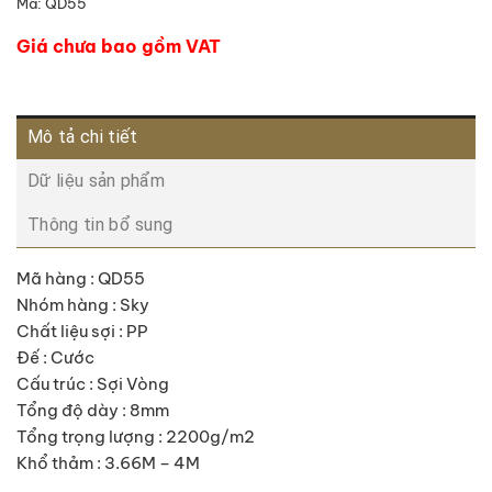
Mã:
QD55
Giá chưa bao gồm VAT
Mô tả chi tiết
Dữ liệu sản phẩm
Thông tin bổ sung
Mã hàng : QD55
Nhóm hàng : Sky
Chất liệu sợi : PP
Đế : Cước
Cấu trúc : Sợi Vòng
Tổng độ dày : 8mm
Tổng trọng lượng : 2200g/m2
Khổ thảm : 3.66M – 4M