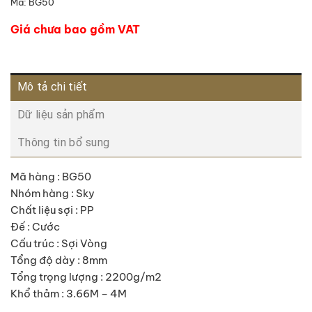
Mã:
BG50
Giá chưa bao gồm VAT
Mô tả chi tiết
Dữ liệu sản phẩm
Thông tin bổ sung
Mã hàng : BG50
Nhóm hàng : Sky
Chất liệu sợi : PP
Đế : Cước
Cấu trúc : Sợi Vòng
Tổng độ dày : 8mm
Tổng trọng lượng : 2200g/m2
Khổ thảm : 3.66M – 4M