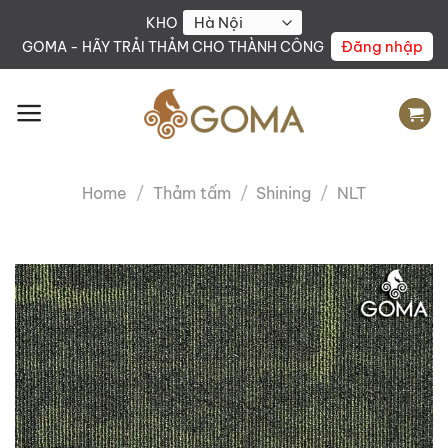
Skip
KHO
to
Đăng nhập
GOMA - HÃY TRẢI THẢM CHO THÀNH CÔNG
content
Home
/
Thảm tấm
/
Shining
/
NLT