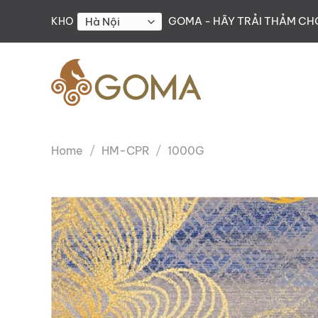
Skip
GOMA - HÃY TRẢI THẢM C
KHO
to
content
Home
/
HM-CPR
/
1000G