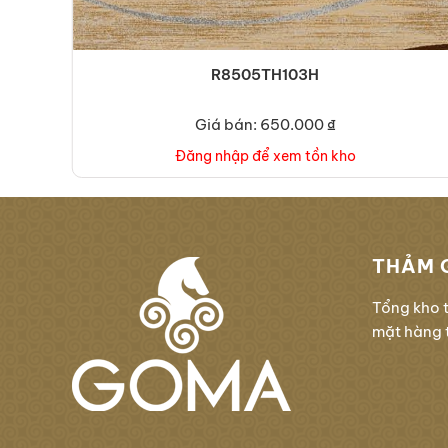
R8505TH103H
Giá bán: 650.000 ₫
Đăng nhập để xem tồn kho
THẢM 
Tổng kho 
mặt hàng t