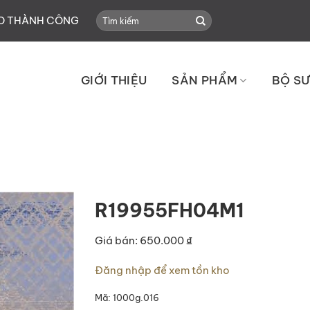
Search
HO THÀNH CÔNG
for:
GIỚI THIỆU
SẢN PHẨM
BỘ SƯ
R19955FH04M1
Giá bán: 650.000 ₫
Đăng nhập để xem tồn kho
Mã:
1000g.016