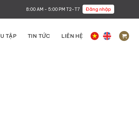
Đăng nhập
8:00 AM - 5:00 PM T2-T7
U TẬP
TIN TỨC
LIÊN HỆ