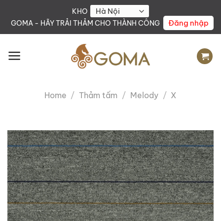
Skip
KHO
to
Đăng nhập
GOMA - HÃY TRẢI THẢM CHO THÀNH CÔNG
content
Home
/
Thảm tấm
/
Melody
/
X