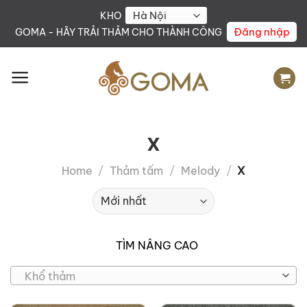
Skip
KHO
to
Đăng nhập
GOMA - HÃY TRẢI THẢM CHO THÀNH CÔNG
content
X
Home
/
Thảm tấm
/
Melody
/
X
TÌM NÂNG CAO
Khổ thảm