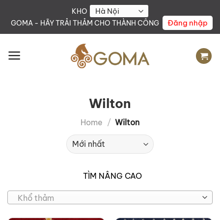
Skip
KHO
to
Đăng nhập
GOMA - HÃY TRẢI THẢM CHO THÀNH CÔNG
content
Wilton
Home
/
Wilton
TÌM NÂNG CAO
Khổ thảm