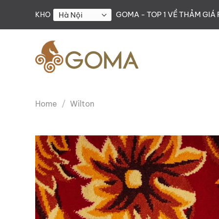
Skip
GOMA - TOP 1 VỀ THẢM GIÁ 
KHO
to
content
Home
/
Wilton