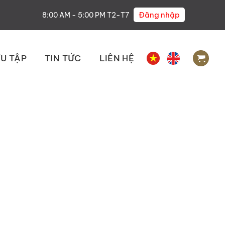
Đăng nhập
8:00 AM - 5:00 PM T2-T7
U TẬP
TIN TỨC
LIÊN HỆ