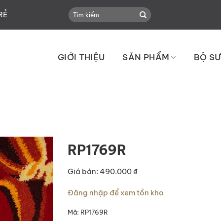
Search
RẺ
for:
GIỚI THIỆU
SẢN PHẨM
BỘ SƯ
RP1769R
Giá bán: 490.000 ₫
Đăng nhập để xem tồn kho
Mã:
RP1769R