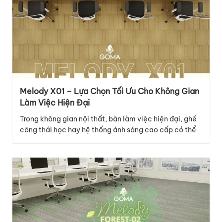
Melody X01 – Lựa Chọn Tối Ưu Cho Không Gian
Làm Việc Hiện Đại
Trong không gian nội thất, bàn làm việc hiện đại, ghế
công thái học hay hệ thống ánh sáng cao cấp có thể
là những điểm nhấn nổi bật, nhưng lớp nền dưới chân
mới là chi tiết âm thầm kết nối mọi yếu tố lại với nhau.
Với thiết kế thuộc bộ sưu tập…