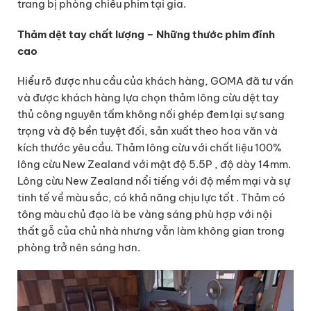
trang bị phòng chiếu phim tại gia.
Thảm dệt tay chất lượng – Những thước phim đỉnh
cao
Hiểu rõ được nhu cầu của khách hàng, GOMA đã tư vấn
và được khách hàng lựa chọn thảm lông cừu dệt tay
thủ công nguyên tấm không nối ghép đem lại sự sang
trọng và độ bền tuyệt đối, sản xuất theo hoa văn và
kích thước yêu cầu. Thảm lông cừu với chất liệu 100%
lông cừu New Zealand với mật độ 5.5P , độ dày 14mm.
Lông cừu New Zealand nổi tiếng với độ mềm mại và sự
tinh tế về màu sắc, có khả năng chịu lực tốt . Thảm có
tông màu chủ đạo là be vàng sáng phù hợp với nội
thất gỗ của chủ nhà nhưng vẫn làm không gian trong
phòng trở nên sáng hơn.