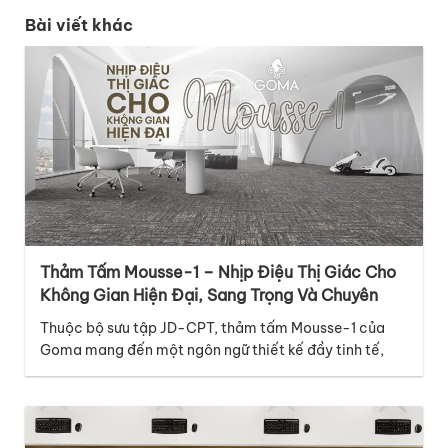
Bài viết khác
Thảm Tấm Mousse-1 – Nhịp Điệu Thị Giác Cho
Không Gian Hiện Đại, Sang Trọng Và Chuyên
Nghiệp
Thuộc bộ sưu tập JD-CPT, thảm tấm Mousse-1 của
Goma mang đến một ngôn ngữ thiết kế đầy tinh tế,
hiện đại và giàu cảm xúc, phù hợp với nhiều không
gian thương mại cao cấp. Điểm nổi bật của mã thảm
Mousse-1 nằm ở thiết kế graphic với những đường vân
dọc đan xen…