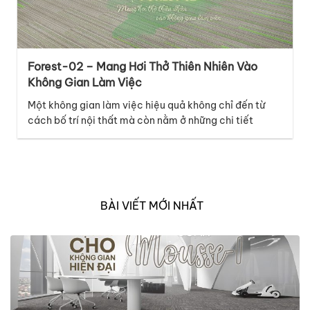
Forest-02 – Mang Hơi Thở Thiên Nhiên Vào
Không Gian Làm Việc
Một không gian làm việc hiệu quả không chỉ đến từ
cách bố trí nội thất mà còn nằm ở những chi tiết
tưởng chừng nhỏ như bề mặt sàn. Thuộc bộ sưu tập
Melody, mã thảm Forest-02 mang đến cảm giác tươi
mới và năng động, lấy cảm hứng từ những đường nét
tự…
BÀI VIẾT MỚI NHẤT