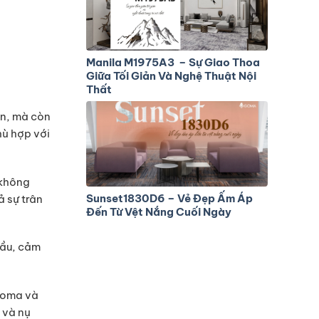
Manila M1975A3 – Sự Giao Thoa
Giữa Tối Giản Và Nghệ Thuật Nội
Thất
àn, mà còn
hù hợp với
 không
Sunset1830D6 – Vẻ Đẹp Ấm Áp
ả sự trân
Đến Từ Vệt Nắng Cuối Ngày
cầu, cảm
 Goma và
 và nụ