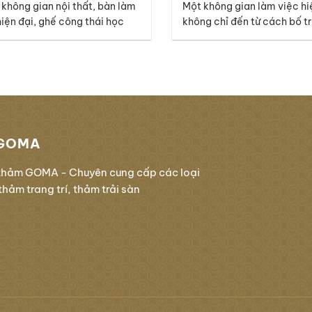
 không gian nội thất, bàn làm
Một không gian làm việc hi
hiện đại, ghế công thái học
không chỉ đến từ cách bố tr
ệ thống ánh sáng cao cấp có
thất mà còn nằm ở những ch
à những điểm nhấn nổi bật,
tưởng chừng nhỏ như bề mặ
 lớp nền dưới chân mới là chi
Thuộc bộ sưu tập Melody,
âm thầm kết nối mọi yếu tố lại
Forest-02 mang đến cảm g
hau. Với thiết kế thuộc bộ sưu
mới và năng động, lấy cảm
những đường nét tự…
GOMA
thảm GOMA - Chuyên cung cấp các loại
hảm trang trí, thảm trải sàn