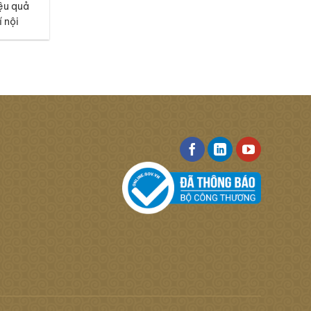
ệu quả
í nội
i tiết
t sàn.
 mã thảm
iác tươi
 hứng từ