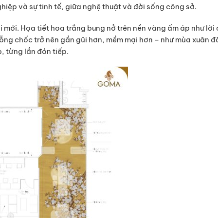
nghiệp và sự tinh tế, giữa nghệ thuật và đời sống công sở.
ơi mới. Họa tiết hoa trắng bung nở trên nền vàng ấm áp như lờ
bỗng chốc trở nên gần gũi hơn, mềm mại hơn – như mùa xuân đ
, từng lần đón tiếp.