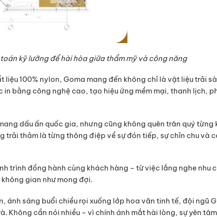
h toán kỹ lưỡng để hài hòa giữa thẩm mỹ và công năng
 liệu 100% nylon, Goma mang đến không chỉ là vật liệu trải s
c in bằng công nghệ cao, tạo hiệu ứng mềm mại, thanh lịch, p
 mang dấu ấn quốc gia, nhưng cũng không quên trân quý từng
trải thảm là từng thông điệp về sự đón tiếp, sự chỉn chu và c
hành trình đồng hành cùng khách hàng – từ việc lắng nghe nhu 
a không gian như mong đợi.
, ánh sáng buổi chiều rọi xuống lớp hoa văn tinh tế, đội ngũ
rà. Không cần nói nhiều – vì chính ánh mắt hài lòng, sự yên tâm