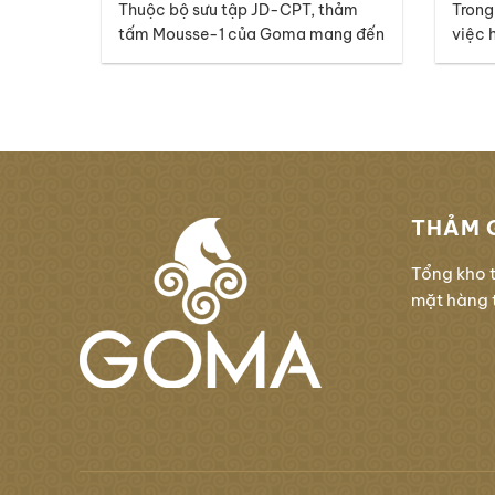
Thuộc bộ sưu tập JD-CPT, thảm
Trong
Chuyên Nghiệp
tấm Mousse-1 của Goma mang đến
việc 
một ngôn ngữ thiết kế đầy tinh tế,
hay h
hiện đại và giàu cảm xúc, phù hợp
thể l
với nhiều không gian thương mại
nhưng
cao cấp. Điểm nổi bật của mã
tiết 
thảm Mousse-1 nằm ở thiết kế
với n
graphic với những đường vân dọc
tập…
đan xen…
THẢM 
Tổng kho 
mặt hàng t