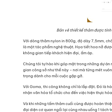
Bản vẽ thiết kế thảm được tín
Với dòng thảm nylon in 800g, độ dày 7,5mm, chất
là một tác phẩm nghệ thuật. Họa tiết hoa nở đượ
không gian tiếp khách hiện đại, ấm áp.
Chúng tôi tự hào khi góp mặt trong những dự án
gian công sở như thế này – nơi mà từng mét vuông 
trọng dành cho mỗi cuộc gặp gỡ.
Với Goma, thi công không chỉ là lắp đặt. Đó là 
nhận văn hóa tổ chức cho đến việc hiện thực hó
Và khi những tấm thảm cuối cùng được hoàn thiện
đại diện cơ quan ngồi lại cùng nhau uống 1 tách t