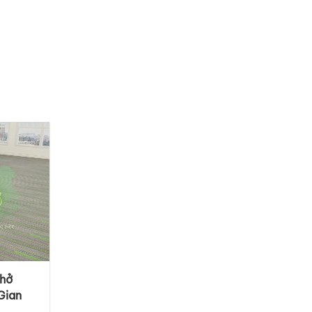
Thở
Gian