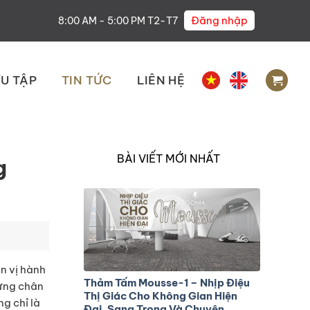
Đăng nhập
8:00 AM - 5:00 PM T2-T7
U TẬP
TIN TỨC
LIÊN HỆ
BÀI VIẾT MỚI NHẤT
g
n vị hành
Thảm Tấm Mousse-1 – Nhịp Điệu
dừng chân
Thị Giác Cho Không Gian Hiện
g chỉ là
Đại, Sang Trọng Và Chuyên