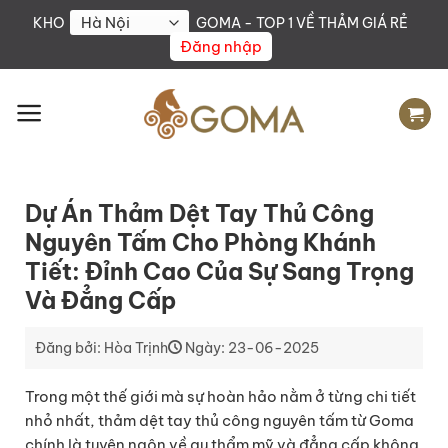
Skip
KHO
GOMA - TOP 1 VỀ THẢM GIÁ RẺ
to
Đăng nhập
content
Dự Án Thảm Dệt Tay Thủ Công
Nguyên Tấm Cho Phòng Khánh
Tiết: Đỉnh Cao Của Sự Sang Trọng
Và Đẳng Cấp
Đăng bởi: Hòa Trịnh
Ngày: 23-06-2025
Trong một thế giới mà sự hoàn hảo nằm ở từng chi tiết
nhỏ nhất, thảm dệt tay thủ công nguyên tấm từ Goma
chính là tuyên ngôn về gu thẩm mỹ và đẳng cấp không