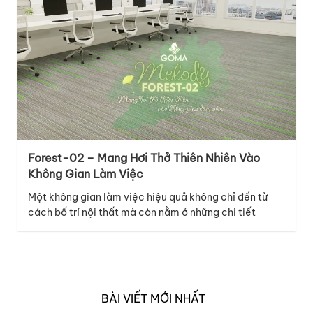
Với thiết kế thuộc bộ sưu tập…
Forest-02 – Mang Hơi Thở Thiên Nhiên Vào
Không Gian Làm Việc
Một không gian làm việc hiệu quả không chỉ đến từ
cách bố trí nội thất mà còn nằm ở những chi tiết
tưởng chừng nhỏ như bề mặt sàn. Thuộc bộ sưu tập
Melody, mã thảm Forest-02 mang đến cảm giác tươi
mới và năng động, lấy cảm hứng từ những đường nét
tự…
BÀI VIẾT MỚI NHẤT