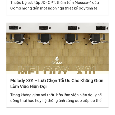
Nghiệp
Thuộc bộ sưu tập JD-CPT, thảm tấm Mousse-1 của
Goma mang đến một ngôn ngữ thiết kế đầy tinh tế,
hiện đại và giàu cảm xúc, phù hợp với nhiều không
gian thương mại cao cấp. Điểm nổi bật của mã thảm
Mousse-1 nằm ở thiết kế graphic với những đường vân
dọc đan xen…
Melody X01 – Lựa Chọn Tối Ưu Cho Không Gian
Làm Việc Hiện Đại
Trong không gian nội thất, bàn làm việc hiện đại, ghế
công thái học hay hệ thống ánh sáng cao cấp có thể
là những điểm nhấn nổi bật, nhưng lớp nền dưới chân
mới là chi tiết âm thầm kết nối mọi yếu tố lại với nhau.