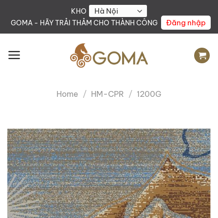
Skip
KHO
to
Đăng nhập
GOMA - HÃY TRẢI THẢM CHO THÀNH CÔNG
content
Home
/
HM-CPR
/
1200G