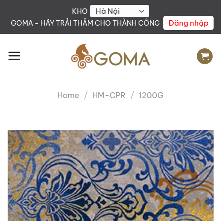
Skip
KHO
to
Đăng nhập
GOMA - HÃY TRẢI THẢM CHO THÀNH CÔNG
content
Home
/
HM-CPR
/
1200G