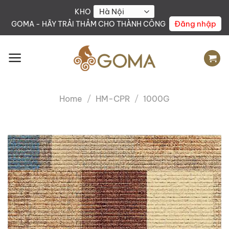
Skip
KHO
to
Đăng nhập
GOMA - HÃY TRẢI THẢM CHO THÀNH CÔNG
content
Home
/
HM-CPR
/
1000G