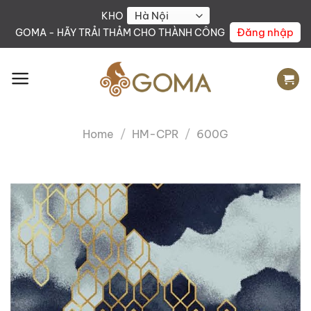
Skip
KHO
to
Đăng nhập
GOMA - HÃY TRẢI THẢM CHO THÀNH CÔNG
content
Home
/
HM-CPR
/
600G