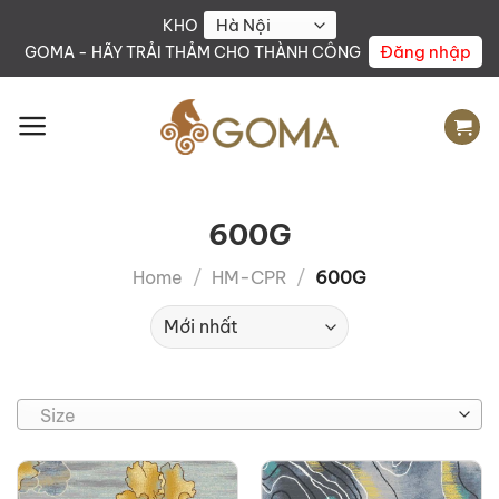
Skip
KHO
to
Đăng nhập
GOMA - HÃY TRẢI THẢM CHO THÀNH CÔNG
content
600G
Home
/
HM-CPR
/
600G
Size