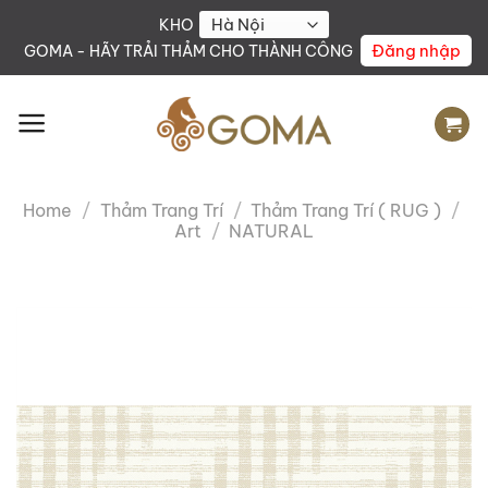
Skip
KHO
to
Đăng nhập
GOMA - HÃY TRẢI THẢM CHO THÀNH CÔNG
content
Home
/
Thảm Trang Trí
/
Thảm Trang Trí ( RUG )
/
Art
/
NATURAL