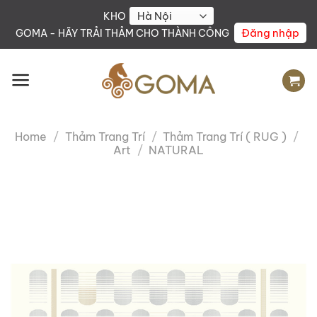
Skip
KHO
to
Đăng nhập
GOMA - HÃY TRẢI THẢM CHO THÀNH CÔNG
content
Home
/
Thảm Trang Trí
/
Thảm Trang Trí ( RUG )
/
Art
/
NATURAL