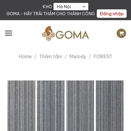
Skip
KHO
to
Đăng nhập
GOMA - HÃY TRẢI THẢM CHO THÀNH CÔNG
content
Home
/
Thảm tấm
/
Melody
/
FOREST