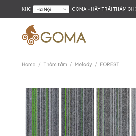
Skip
GOMA - HÃY TRẢI THẢM C
KHO
to
content
Home
/
Thảm tấm
/
Melody
/
FOREST