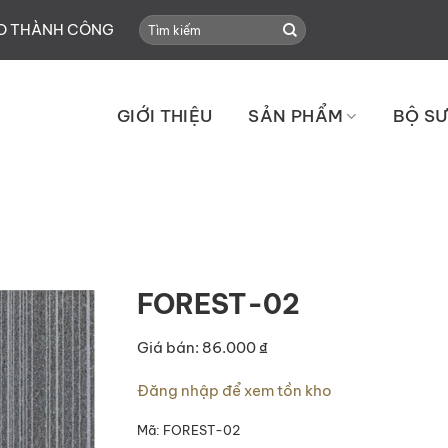
Search
HO THÀNH CÔNG
for:
GIỚI THIỆU
SẢN PHẨM
BỘ SƯ
FOREST-02
Giá bán: 86.000 ₫
Đăng nhập để xem tồn kho
Mã:
FOREST-02