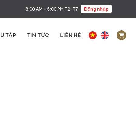
Đăng nhập
8:00 AM - 5:00 PM T2-T7
U TẬP
TIN TỨC
LIÊN HỆ