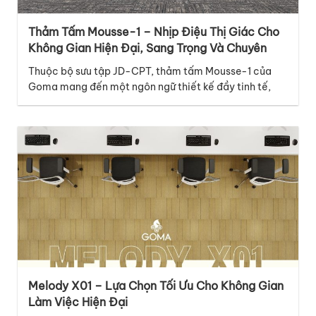
Thảm Tấm Mousse-1 – Nhịp Điệu Thị Giác Cho
Không Gian Hiện Đại, Sang Trọng Và Chuyên
Nghiệp
Thuộc bộ sưu tập JD-CPT, thảm tấm Mousse-1 của
Goma mang đến một ngôn ngữ thiết kế đầy tinh tế,
hiện đại và giàu cảm xúc, phù hợp với nhiều không
gian thương mại cao cấp. Điểm nổi bật của mã thảm
Mousse-1 nằm ở thiết kế graphic với những đường vân
dọc đan xen…
Melody X01 – Lựa Chọn Tối Ưu Cho Không Gian
Làm Việc Hiện Đại