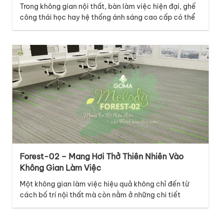
Trong không gian nội thất, bàn làm việc hiện đại, ghế
công thái học hay hệ thống ánh sáng cao cấp có thể
là những điểm nhấn nổi bật, nhưng lớp nền dưới chân
mới là chi tiết âm thầm kết nối mọi yếu tố lại với nhau.
Với thiết kế thuộc bộ sưu tập…
Forest-02 – Mang Hơi Thở Thiên Nhiên Vào
Không Gian Làm Việc
Một không gian làm việc hiệu quả không chỉ đến từ
cách bố trí nội thất mà còn nằm ở những chi tiết
tưởng chừng nhỏ như bề mặt sàn. Thuộc bộ sưu tập
Melody, mã thảm Forest-02 mang đến cảm giác tươi