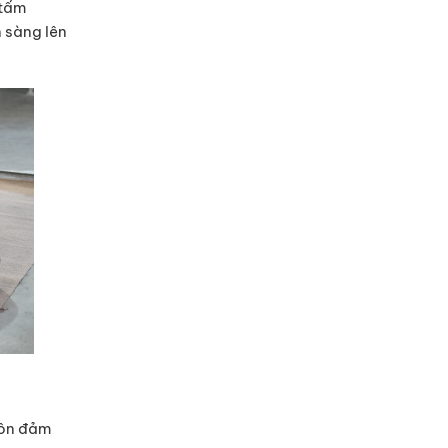
 tấm
 sàng lên
uôn đảm