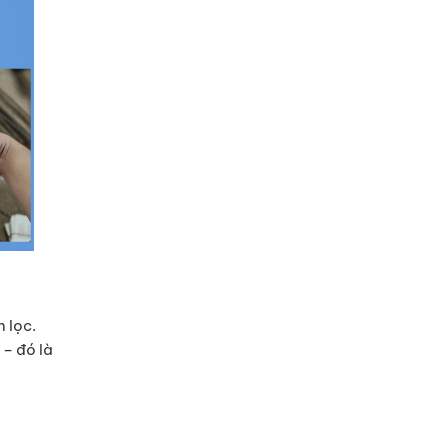
 lọc.
 – đó là