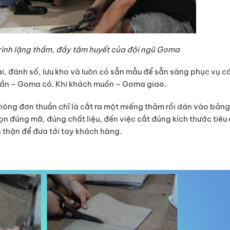
rình lặng thầm, đầy tâm huyết của đội ngũ Goma
 đánh số, lưu kho và luôn có sẵn mẫu để sẵn sàng phục vụ các
 cần – Goma có. Khi khách muốn – Goma giao.
ông đơn thuần chỉ là cắt ra một miếng thảm rồi dán vào bảng
họn đúng mã, đúng chất liệu, đến việc cắt đúng kích thước tiêu
n thận để đưa tới tay khách hàng.