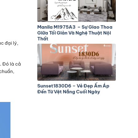
Manila M1975A3 – Sự Giao Thoa
Giữa Tối Giản Và Nghệ Thuật Nội
Thất
 đại lý,
. Đó là cả
 chuẩn,
Sunset1830D6 – Vẻ Đẹp Ấm Áp
Đến Từ Vệt Nắng Cuối Ngày