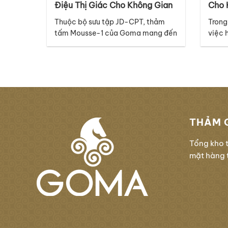
Điệu Thị Giác Cho Không Gian
Cho 
Hiện Đại, Sang Trọng Và
Đại
Thuộc bộ sưu tập JD-CPT, thảm
Trong
Chuyên Nghiệp
tấm Mousse-1 của Goma mang đến
việc 
một ngôn ngữ thiết kế đầy tinh tế,
hay h
hiện đại và giàu cảm xúc, phù hợp
thể l
với nhiều không gian thương mại
nhưng
cao cấp. Điểm nổi bật của mã
tiết 
thảm Mousse-1 nằm ở thiết kế
với n
graphic với những đường vân dọc
tập…
đan xen…
THẢM 
Tổng kho 
mặt hàng t