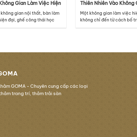
Không Gian Làm Việc Hiện
Thiên Nhiên Vào Không 
Làm Việc
 không gian nội thất, bàn làm
Một không gian làm việc hi
hiện đại, ghế công thái học
không chỉ đến từ cách bố tr
ệ thống ánh sáng cao cấp có
thất mà còn nằm ở những ch
à những điểm nhấn nổi bật,
tưởng chừng nhỏ như bề mặ
 lớp nền dưới chân mới là chi
Thuộc bộ sưu tập Melody,
âm thầm kết nối mọi yếu tố lại
Forest-02 mang đến cảm g
hau. Với thiết kế thuộc bộ sưu
mới và năng động, lấy cảm
những đường nét tự…
GOMA
thảm GOMA - Chuyên cung cấp các loại
hảm trang trí, thảm trải sàn