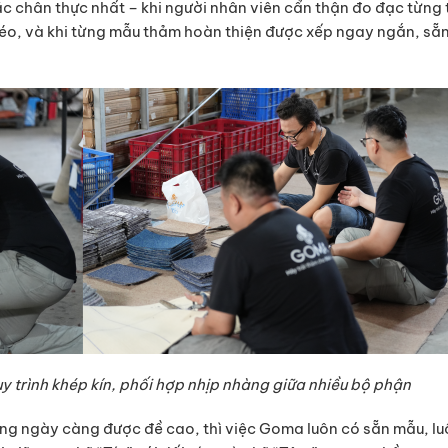
c chân thực nhất – khi người nhân viên cẩn thận đo đạc từng
éo, và khi từng mẫu thảm hoàn thiện được xếp ngay ngắn, sẵn
 trình khép kín, phối hợp nhịp nhàng giữa nhiều bộ phận
àng ngày càng được đề cao, thì việc Goma luôn có sẵn mẫu, l