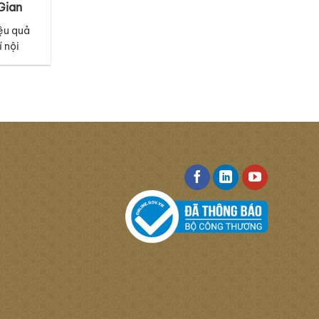
Gian
ệu quả
í nội
i tiết
t sàn.
 mã thảm
iác tươi
 hứng từ