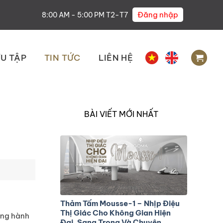
Đăng nhập
8:00 AM - 5:00 PM T2-T7
U TẬP
TIN TỨC
LIÊN HỆ
BÀI VIẾT MỚI NHẤT
Thảm Tấm Mousse-1 – Nhịp Điệu
Thị Giác Cho Không Gian Hiện
ong hành
Đại, Sang Trọng Và Chuyên