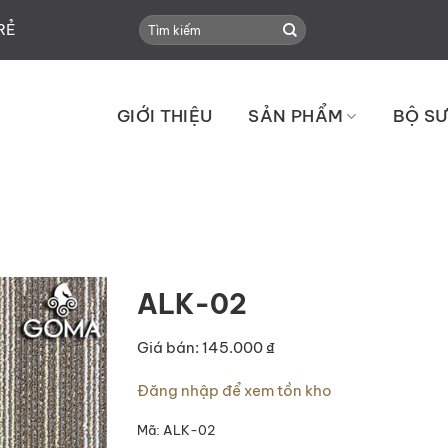
Search
RẺ
for:
GIỚI THIỆU
SẢN PHẨM
BỘ SƯ
ALK-02
Giá bán: 145.000 ₫
Đăng nhập để xem tồn kho
Mã:
ALK-02