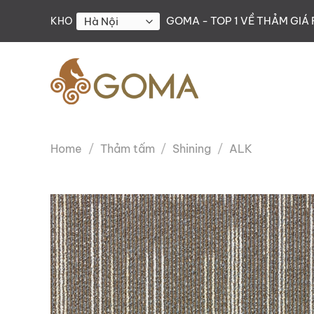
Skip
GOMA - TOP 1 VỀ THẢM GIÁ 
KHO
to
content
Home
/
Thảm tấm
/
Shining
/
ALK