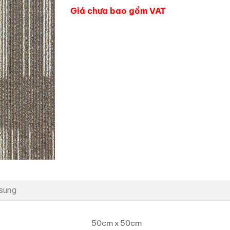
Giá chưa bao gồm VAT
 sung
50cm x 50cm