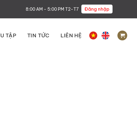
Đăng nhập
8:00 AM - 5:00 PM T2-T7
U TẬP
TIN TỨC
LIÊN HỆ