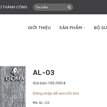
Search
HO THÀNH CÔNG
for:
GIỚI THIỆU
SẢN PHẨM
BỘ SƯ
AL-03
Giá bán: 135.000 ₫
Đăng nhập để xem tồn kho
Mã:
AL-03