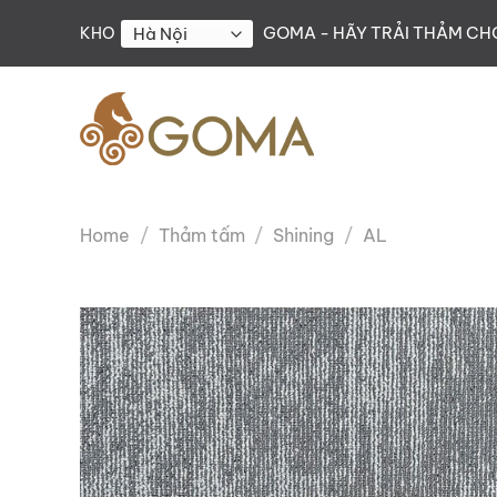
Skip
GOMA - HÃY TRẢI THẢM C
KHO
to
content
Home
/
Thảm tấm
/
Shining
/
AL