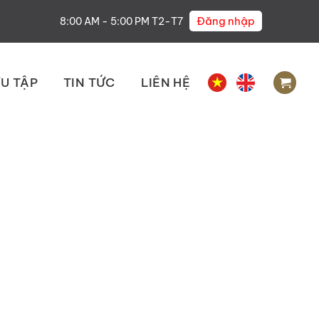
Đăng nhập
8:00 AM - 5:00 PM T2-T7
U TẬP
TIN TỨC
LIÊN HỆ