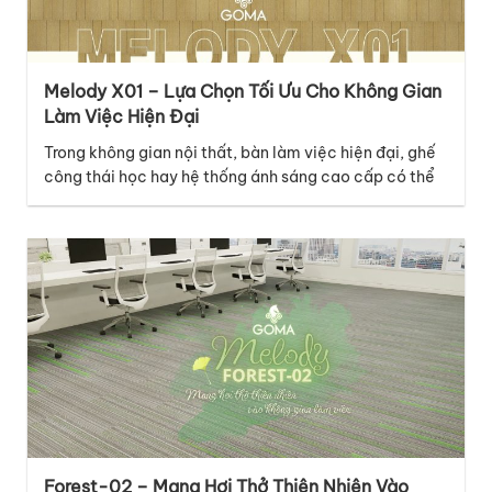
Melody X01 – Lựa Chọn Tối Ưu Cho Không Gian
Làm Việc Hiện Đại
Trong không gian nội thất, bàn làm việc hiện đại, ghế
công thái học hay hệ thống ánh sáng cao cấp có thể
là những điểm nhấn nổi bật, nhưng lớp nền dưới chân
mới là chi tiết âm thầm kết nối mọi yếu tố lại với nhau.
Với thiết kế thuộc bộ sưu tập…
Forest-02 – Mang Hơi Thở Thiên Nhiên Vào