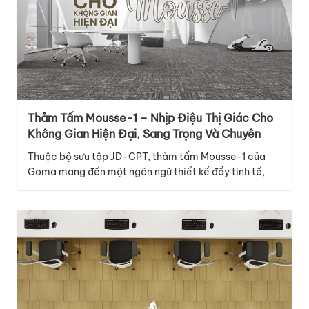
Thảm Tấm Mousse-1 – Nhịp Điệu Thị Giác Cho
Không Gian Hiện Đại, Sang Trọng Và Chuyên
Nghiệp
Thuộc bộ sưu tập JD-CPT, thảm tấm Mousse-1 của
Goma mang đến một ngôn ngữ thiết kế đầy tinh tế,
hiện đại và giàu cảm xúc, phù hợp với nhiều không
gian thương mại cao cấp. Điểm nổi bật của mã thảm
Mousse-1 nằm ở thiết kế graphic với những đường vân
dọc đan xen…