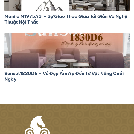
Manila M1975A3 – Sự Giao Thoa Giữa Tối Giản Và Nghệ
Thuật Nội Thất
Sunset1830D6 – Vẻ Đẹp Ấm Áp Đến Từ Vệt Nắng Cuối
Ngày