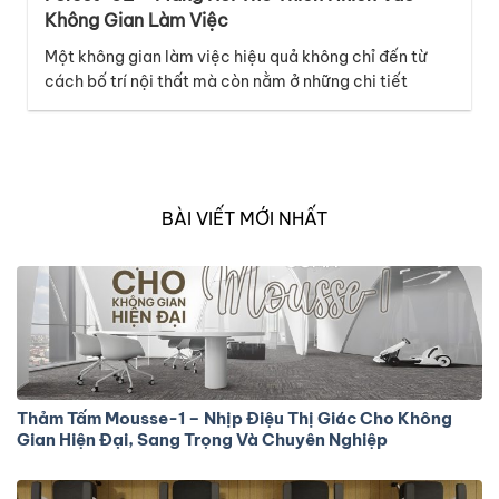
Không Gian Làm Việc
Một không gian làm việc hiệu quả không chỉ đến từ
cách bố trí nội thất mà còn nằm ở những chi tiết
tưởng chừng nhỏ như bề mặt sàn. Thuộc bộ sưu tập
Melody, mã thảm Forest-02 mang đến cảm giác tươi
mới và năng động, lấy cảm hứng từ những đường nét
tự…
BÀI VIẾT MỚI NHẤT
Thảm Tấm Mousse-1 – Nhịp Điệu Thị Giác Cho Không
Gian Hiện Đại, Sang Trọng Và Chuyên Nghiệp