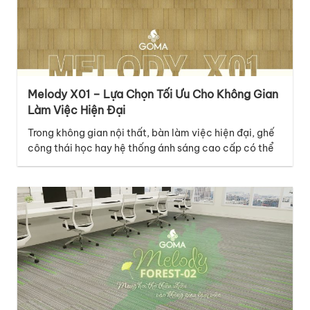
Melody X01 – Lựa Chọn Tối Ưu Cho Không Gian
Làm Việc Hiện Đại
Trong không gian nội thất, bàn làm việc hiện đại, ghế
công thái học hay hệ thống ánh sáng cao cấp có thể
là những điểm nhấn nổi bật, nhưng lớp nền dưới chân
mới là chi tiết âm thầm kết nối mọi yếu tố lại với nhau.
Với thiết kế thuộc bộ sưu tập…