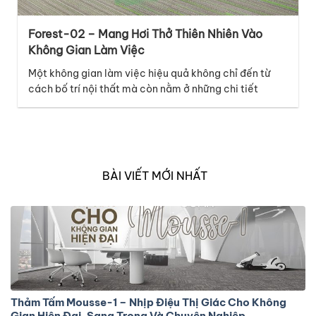
Forest-02 – Mang Hơi Thở Thiên Nhiên Vào
Không Gian Làm Việc
Một không gian làm việc hiệu quả không chỉ đến từ
cách bố trí nội thất mà còn nằm ở những chi tiết
tưởng chừng nhỏ như bề mặt sàn. Thuộc bộ sưu tập
Melody, mã thảm Forest-02 mang đến cảm giác tươi
mới và năng động, lấy cảm hứng từ những đường nét
tự…
BÀI VIẾT MỚI NHẤT
Thảm Tấm Mousse-1 – Nhịp Điệu Thị Giác Cho Không
Gian Hiện Đại, Sang Trọng Và Chuyên Nghiệp