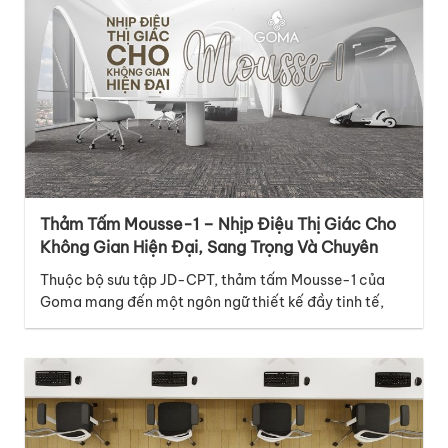
Thảm Tấm Mousse-1 – Nhịp Điệu Thị Giác Cho
Không Gian Hiện Đại, Sang Trọng Và Chuyên
Nghiệp
Thuộc bộ sưu tập JD-CPT, thảm tấm Mousse-1 của
Goma mang đến một ngôn ngữ thiết kế đầy tinh tế,
hiện đại và giàu cảm xúc, phù hợp với nhiều không
gian thương mại cao cấp. Điểm nổi bật của mã thảm
Mousse-1 nằm ở thiết kế graphic với những đường vân
dọc đan xen…