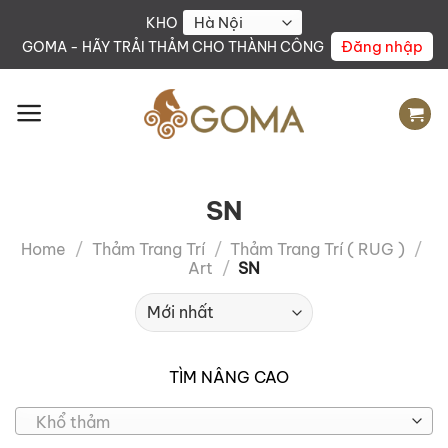
Skip
KHO
to
Đăng nhập
GOMA - HÃY TRẢI THẢM CHO THÀNH CÔNG
content
SN
Home
/
Thảm Trang Trí
/
Thảm Trang Trí ( RUG )
/
Art
/
SN
TÌM NÂNG CAO
Khổ thảm