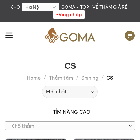
Skip
KHO
GOMA - TOP 1 VỀ THẢM GIÁ RẺ
to
Đăng nhập
content
CS
Home
/
Thảm tấm
/
Shining
/
CS
TÌM NÂNG CAO
Khổ thảm