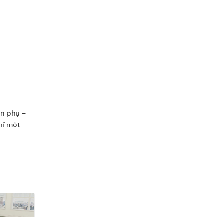
an phụ –
hỉ một