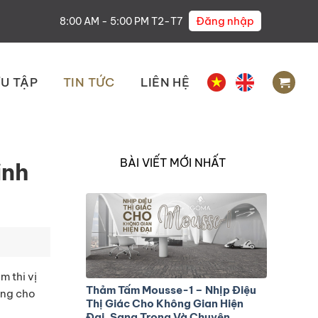
Đăng nhập
8:00 AM - 5:00 PM T2-T7
U TẬP
TIN TỨC
LIÊN HỆ
BÀI VIẾT MỚI NHẤT
inh
 thi vị
Thảm Tấm Mousse-1 – Nhịp Điệu
ang cho
Thị Giác Cho Không Gian Hiện
Đại, Sang Trọng Và Chuyên