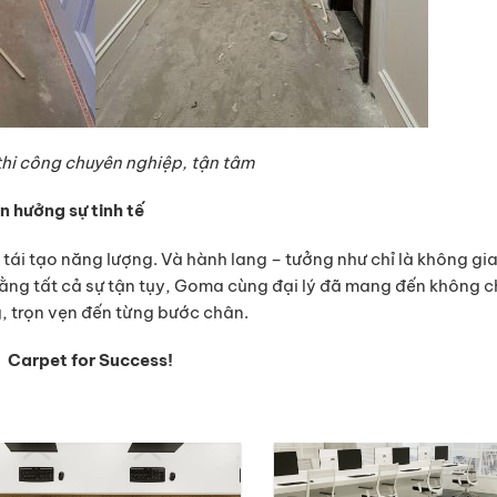
thi công chuyên nghiệp, tận tâm
n hưởng sự tinh tế
ể tái tạo năng lượng. Và hành lang – tưởng như chỉ là không gi
. Bằng tất cả sự tận tụy, Goma cùng đại lý đã mang đến không c
g, trọn vẹn đến từng bước chân.
Carpet for Success!