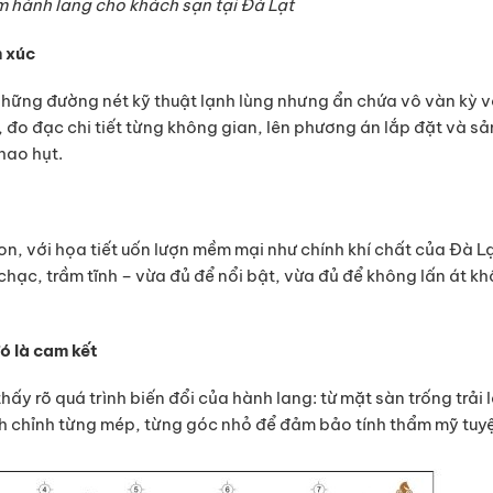
m hành lang cho khách sạn tại Đà Lạt
m xúc
 những đường nét kỹ thuật lạnh lùng nhưng ẩn chứa vô vàn kỳ 
 đo đạc chi tiết từng không gian, lên phương án lắp đặt và sả
hao hụt.
on, với họa tiết uốn lượn mềm mại như chính khí chất của Đà L
hạc, trầm tĩnh – vừa đủ để nổi bật, vừa đủ để không lấn át k
ó là cam kết
thấy rõ quá trình biến đổi của hành lang: từ mặt sàn trống trải 
nh chỉnh từng mép, từng góc nhỏ để đảm bảo tính thẩm mỹ tuyệ