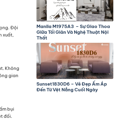
Manila M1975A3 – Sự Giao Thoa
vọng. Đội
Giữa Tối Giản Và Nghệ Thuật Nội
n xuất,
Thất
ạt. Không
hông gian
Sunset1830D6 – Vẻ Đẹp Ấm Áp
Đến Từ Vệt Nắng Cuối Ngày
lấm bụi
t đối.