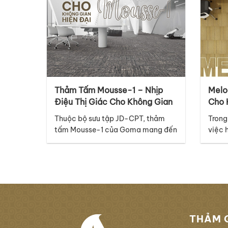
Thảm Tấm Mousse-1 – Nhịp
Melo
Điệu Thị Giác Cho Không Gian
Cho 
Hiện Đại, Sang Trọng Và
Đại
Thuộc bộ sưu tập JD-CPT, thảm
Trong
Chuyên Nghiệp
tấm Mousse-1 của Goma mang đến
việc 
một ngôn ngữ thiết kế đầy tinh tế,
hay h
hiện đại và giàu cảm xúc, phù hợp
thể l
với nhiều không gian thương mại
nhưng
cao cấp. Điểm nổi bật của mã
tiết 
thảm Mousse-1 nằm ở thiết kế
với n
graphic với những đường vân dọc
tập…
đan xen…
THẢM 