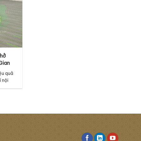
Thở
Gian
ệu quả
í nội
i tiết
t sàn.
 mã thảm
iác tươi
 hứng từ