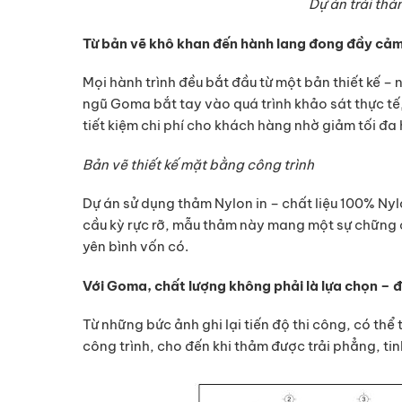
Dự án trải thả
Từ bản vẽ khô khan đến hành lang đong đầy cả
Mọi hành trình đều bắt đầu từ một bản thiết kế –
ngũ Goma bắt tay vào quá trình khảo sát thực tế,
tiết kiệm chi phí cho khách hàng nhờ giảm tối đa 
Bản vẽ thiết kế mặt bằng công trình
Dự án sử dụng thảm Nylon in – chất liệu 100% Nyl
cầu kỳ rực rỡ, mẫu thảm này mang một sự chững c
yên bình vốn có.
Với Goma, chất lượng không phải là lựa chọn – đ
Từ những bức ảnh ghi lại tiến độ thi công, có thể 
công trình, cho đến khi thảm được trải phẳng, ti