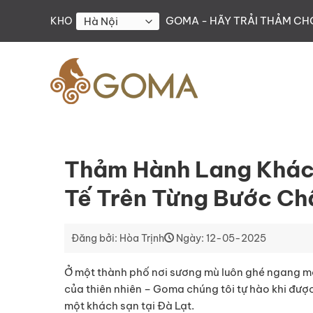
Skip
GOMA - HÃY TRẢI THẢM C
KHO
to
content
Thảm Hành Lang Khách
Tế Trên Từng Bước Ch
Đăng bởi: Hòa Trịnh
Ngày: 12-05-2025
Ở một thành phố nơi sương mù luôn ghé ngang mỗ
của thiên nhiên – Goma chúng tôi tự hào khi đượ
một khách sạn tại Đà Lạt.