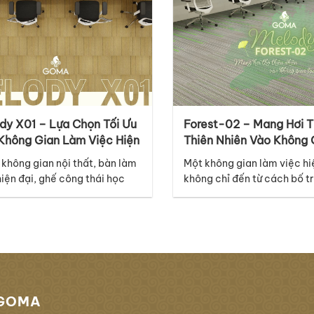
dy X01 – Lựa Chọn Tối Ưu
Forest-02 – Mang Hơi 
Không Gian Làm Việc Hiện
Thiên Nhiên Vào Không 
Làm Việc
 không gian nội thất, bàn làm
Một không gian làm việc hi
hiện đại, ghế công thái học
không chỉ đến từ cách bố tr
ệ thống ánh sáng cao cấp có
thất mà còn nằm ở những ch
à những điểm nhấn nổi bật,
tưởng chừng nhỏ như bề mặ
 lớp nền dưới chân mới là chi
Thuộc bộ sưu tập Melody,
âm thầm kết nối mọi yếu tố lại
Forest-02 mang đến cảm g
hau. Với thiết kế thuộc bộ sưu
mới và năng động, lấy cảm
những đường nét tự…
GOMA