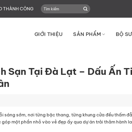
Search
HO THÀNH CÔNG
for:
GIỚI THIỆU
SẢN PHẨM
BỘ SƯ
 Sạn Tại Đà Lạt – Dấu Ấn T
ân
i sáng sớm, nơi từng bậc thang, từng khung cửa đều thấm đẫm
c góp một phần nhỏ vào vẻ đẹp ấy qua dự án trải thảm hành l