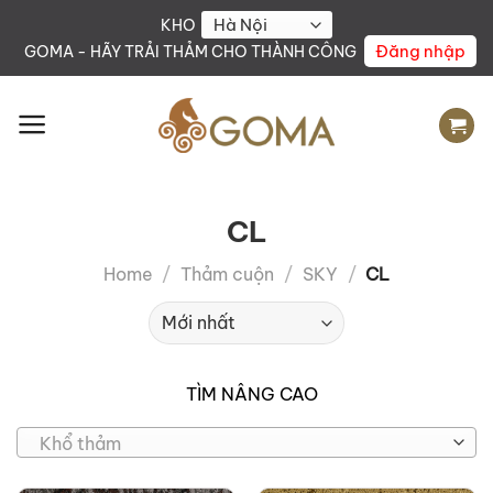
Skip
KHO
to
Đăng nhập
GOMA - HÃY TRẢI THẢM CHO THÀNH CÔNG
content
CL
Home
/
Thảm cuộn
/
SKY
/
CL
TÌM NÂNG CAO
Khổ thảm