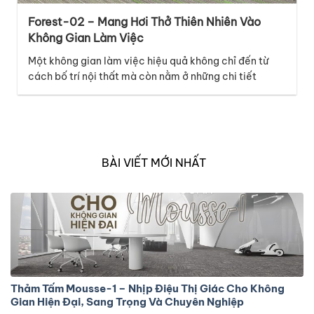
Forest-02 – Mang Hơi Thở Thiên Nhiên Vào
Không Gian Làm Việc
Một không gian làm việc hiệu quả không chỉ đến từ
cách bố trí nội thất mà còn nằm ở những chi tiết
tưởng chừng nhỏ như bề mặt sàn. Thuộc bộ sưu tập
Melody, mã thảm Forest-02 mang đến cảm giác tươi
mới và năng động, lấy cảm hứng từ những đường nét
tự…
BÀI VIẾT MỚI NHẤT
Thảm Tấm Mousse-1 – Nhịp Điệu Thị Giác Cho Không
Gian Hiện Đại, Sang Trọng Và Chuyên Nghiệp