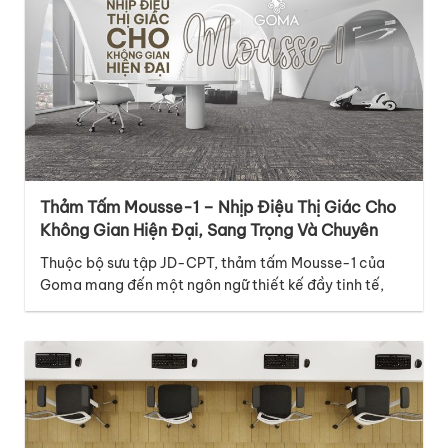
Thảm Tấm Mousse-1 – Nhịp Điệu Thị Giác Cho
Không Gian Hiện Đại, Sang Trọng Và Chuyên
Nghiệp
Thuộc bộ sưu tập JD-CPT, thảm tấm Mousse-1 của
Goma mang đến một ngôn ngữ thiết kế đầy tinh tế,
hiện đại và giàu cảm xúc, phù hợp với nhiều không
gian thương mại cao cấp. Điểm nổi bật của mã thảm
Mousse-1 nằm ở thiết kế graphic với những đường vân
dọc đan xen…