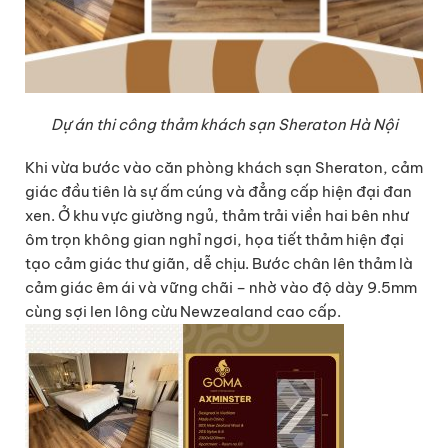
Dự án thi công thảm khách sạn Sheraton Hà Nội
Khi vừa bước vào căn phòng khách sạn Sheraton, cảm
giác đầu tiên là sự ấm cúng và đẳng cấp hiện đại đan
xen. Ở khu vực giường ngủ, thảm trải viền hai bên như
ôm trọn không gian nghỉ ngơi, họa tiết thảm hiện đại
tạo cảm giác thư giãn, dễ chịu. Bước chân lên thảm là
cảm giác êm ái và vững chãi – nhờ vào độ dày 9.5mm
cùng sợi len lông cừu Newzealand cao cấp.