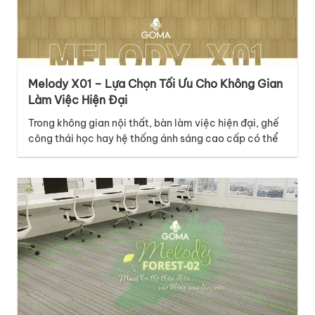
Melody X01 – Lựa Chọn Tối Ưu Cho Không Gian
Làm Việc Hiện Đại
Trong không gian nội thất, bàn làm việc hiện đại, ghế
công thái học hay hệ thống ánh sáng cao cấp có thể
là những điểm nhấn nổi bật, nhưng lớp nền dưới chân
mới là chi tiết âm thầm kết nối mọi yếu tố lại với nhau.
Với thiết kế thuộc bộ sưu tập…