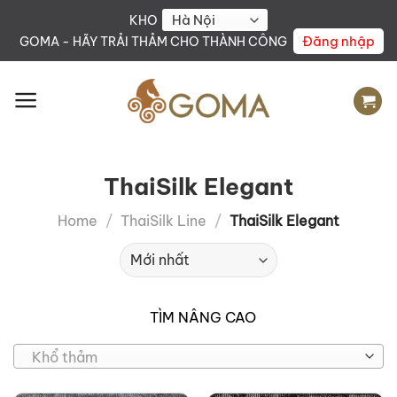
Skip
KHO
to
Đăng nhập
GOMA - HÃY TRẢI THẢM CHO THÀNH CÔNG
content
ThaiSilk Elegant
Home
/
ThaiSilk Line
/
ThaiSilk Elegant
TÌM NÂNG CAO
Khổ thảm