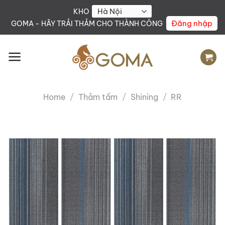
Skip
KHO
to
Đăng nhập
GOMA - HÃY TRẢI THẢM CHO THÀNH CÔNG
content
Home
/
Thảm tấm
/
Shining
/
RR