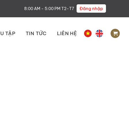
Đăng nhập
8:00 AM - 5:00 PM T2-T7
U TẬP
TIN TỨC
LIÊN HỆ