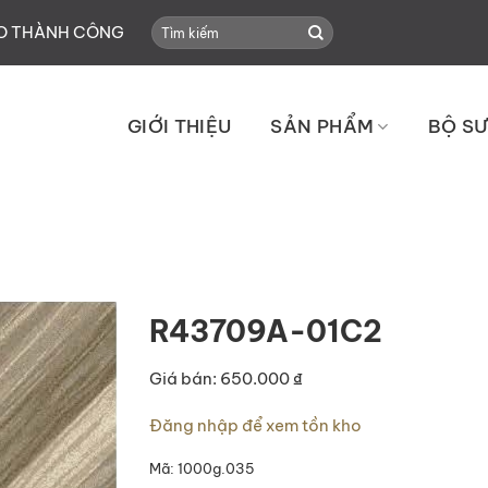
Search
HO THÀNH CÔNG
for:
GIỚI THIỆU
SẢN PHẨM
BỘ SƯ
R43709A-01C2
Giá bán: 650.000 ₫
Đăng nhập để xem tồn kho
Mã:
1000g.035