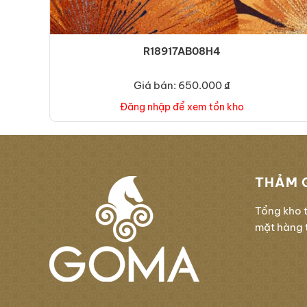
R18917AB08H4
Giá bán: 650.000 ₫
Đăng nhập để xem tồn kho
THẢM 
Tổng kho 
mặt hàng t