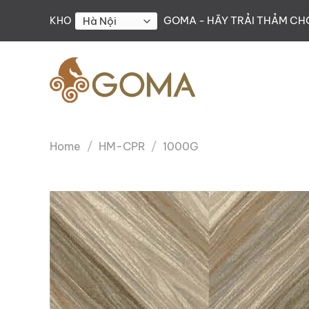
Skip
GOMA - HÃY TRẢI THẢM C
KHO
to
content
Home
/
HM-CPR
/
1000G