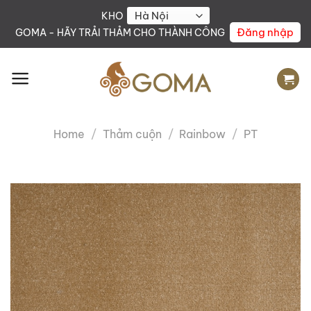
Skip
KHO
to
Đăng nhập
GOMA - HÃY TRẢI THẢM CHO THÀNH CÔNG
content
Home
/
Thảm cuộn
/
Rainbow
/
PT