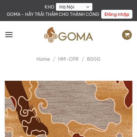
Skip
KHO
to
Đăng nhập
GOMA - HÃY TRẢI THẢM CHO THÀNH CÔNG
content
Home
/
HM-CPR
/
800G