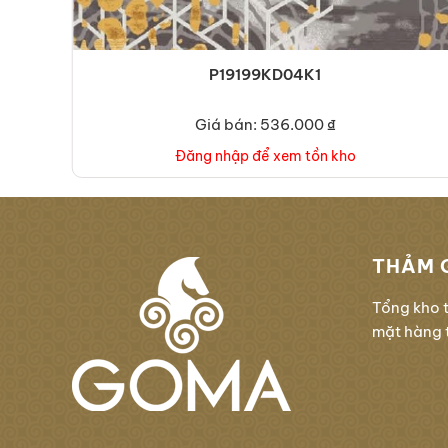
P19199KD04K1
Giá bán: 536.000 ₫
Đăng nhập để xem tồn kho
THẢM 
Tổng kho 
mặt hàng t