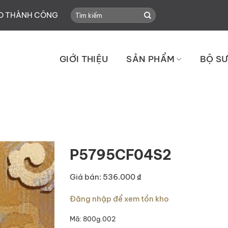
Search
HO THÀNH CÔNG
for:
GIỚI THIỆU
SẢN PHẨM
BỘ SƯ
P5795CF04S2
Giá bán: 536.000 ₫
Đăng nhập để xem tồn kho
Mã:
800g.002