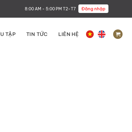
Đăng nhập
8:00 AM - 5:00 PM T2-T7
U TẬP
TIN TỨC
LIÊN HỆ