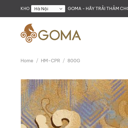
Skip
GOMA - HÃY TRẢI THẢM C
KHO
to
content
Home
/
HM-CPR
/
800G