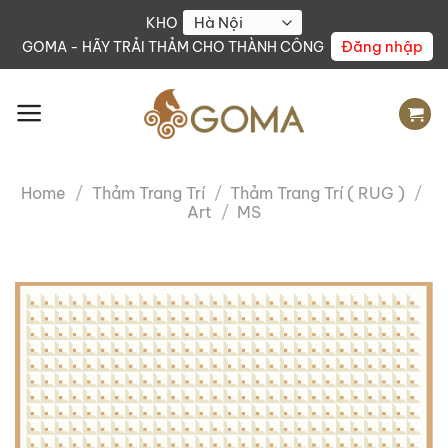
Skip
KHO
to
Đăng nhập
GOMA - HÃY TRẢI THẢM CHO THÀNH CÔNG
content
Home
/
Thảm Trang Trí
/
Thảm Trang Trí ( RUG )
/
Art
/
MS