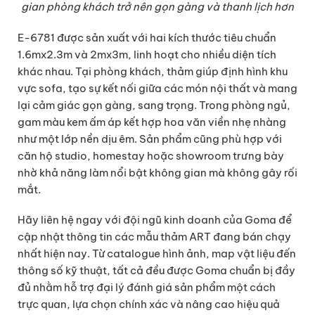
gian phòng khách trở nên gọn gàng và thanh lịch hơn
E-6781 được sản xuất với hai kích thước tiêu chuẩn
1.6mx2.3m và 2mx3m, linh hoạt cho nhiều diện tích
khác nhau. Tại phòng khách, thảm giúp định hình khu
vực sofa, tạo sự kết nối giữa các món nội thất và mang
lại cảm giác gọn gàng, sang trọng. Trong phòng ngủ,
gam màu kem ấm áp kết hợp hoa văn viền nhẹ nhàng
như một lớp nền dịu êm. Sản phẩm cũng phù hợp với
căn hộ studio, homestay hoặc showroom trưng bày
nhờ khả năng làm nổi bật không gian mà không gây rối
mắt.
Hãy liên hệ ngay với đội ngũ kinh doanh của Goma để
cập nhật thông tin các mẫu thảm ART đang bán chạy
nhất hiện nay. Từ catalogue hình ảnh, map vật liệu đến
thông số kỹ thuật, tất cả đều được Goma chuẩn bị đầy
đủ nhằm hỗ trợ đại lý đánh giá sản phẩm một cách
trực quan, lựa chọn chính xác và nâng cao hiệu quả