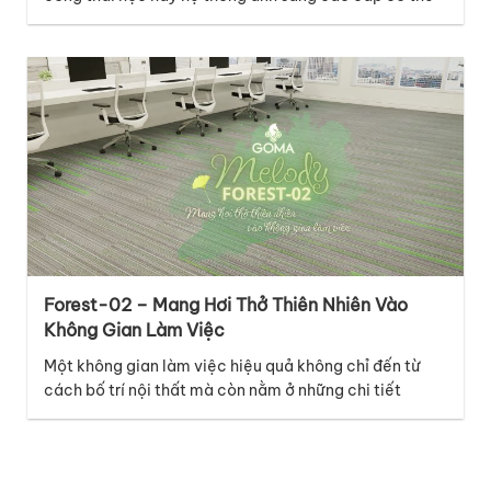
là những điểm nhấn nổi bật, nhưng lớp nền dưới chân
mới là chi tiết âm thầm kết nối mọi yếu tố lại với nhau.
Với thiết kế thuộc bộ sưu tập…
Forest-02 – Mang Hơi Thở Thiên Nhiên Vào
Không Gian Làm Việc
Một không gian làm việc hiệu quả không chỉ đến từ
cách bố trí nội thất mà còn nằm ở những chi tiết
tưởng chừng nhỏ như bề mặt sàn. Thuộc bộ sưu tập
Melody, mã thảm Forest-02 mang đến cảm giác tươi
mới và năng động, lấy cảm hứng từ những đường nét
tự…