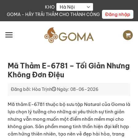
Skip
KHO
to
Đăng nhập
GOMA - HÃY TRẢI THẢM CHO THÀNH CÔNG
content
Mã Thảm E-6781 – Tối Giản Nhưng
Không Đơn Điệu
Đăng bởi: Hòa Trịnh
Ngày: 08-06-2026
Mã thảm E-6781 thuộc bộ sưu tập Natural của Goma là
lựa chọn lý tưởng cho những ai yêu thích sự tinh giản
nhưng vẫn mong muốn một điểm nhấn mềm mại cho
không gian. Sản phẩm mang tinh thần hiện đại kết hợp
cảm hứng thiên nhiên, tạo nên vẻ đẹp hài hòa, trang