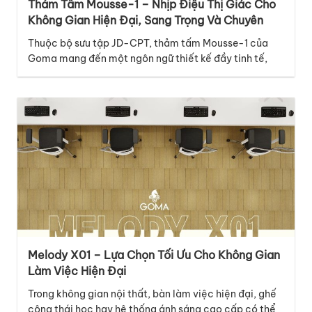
Thảm Tấm Mousse-1 – Nhịp Điệu Thị Giác Cho
Không Gian Hiện Đại, Sang Trọng Và Chuyên
Nghiệp
Thuộc bộ sưu tập JD-CPT, thảm tấm Mousse-1 của
Goma mang đến một ngôn ngữ thiết kế đầy tinh tế,
hiện đại và giàu cảm xúc, phù hợp với nhiều không
gian thương mại cao cấp. Điểm nổi bật của mã thảm
Mousse-1 nằm ở thiết kế graphic với những đường vân
dọc đan xen…
Melody X01 – Lựa Chọn Tối Ưu Cho Không Gian
Làm Việc Hiện Đại
Trong không gian nội thất, bàn làm việc hiện đại, ghế
công thái học hay hệ thống ánh sáng cao cấp có thể