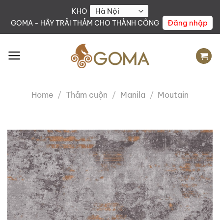
Skip
KHO
to
Đăng nhập
GOMA - HÃY TRẢI THẢM CHO THÀNH CÔNG
content
Home
/
Thảm cuộn
/
Manila
/
Moutain