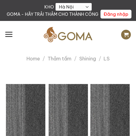
Skip
KHO
to
Đăng nhập
GOMA - HÃY TRẢI THẢM CHO THÀNH CÔNG
content
Home
/
Thảm tấm
/
Shining
/
LS