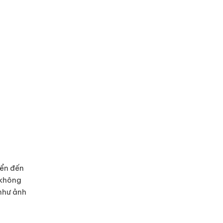
yển đến
 không
 như ảnh