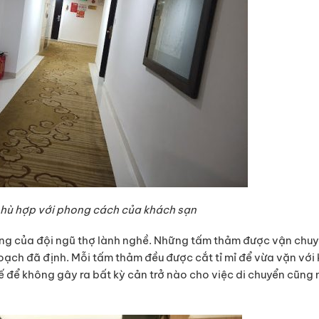
phù hợp với phong cách của khách sạn
rung của đội ngũ thợ lành nghề. Những tấm thảm được vận chu
oạch đã định. Mỗi tấm thảm đều được cắt tỉ mỉ để vừa vặn với
ế để không gây ra bất kỳ cản trở nào cho việc di chuyển cũng