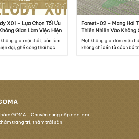
dy X01 – Lựa Chọn Tối Ưu
Forest-02 – Mang Hơi 
Không Gian Làm Việc Hiện
Thiên Nhiên Vào Không 
Làm Việc
 không gian nội thất, bàn làm
Một không gian làm việc hi
hiện đại, ghế công thái học
không chỉ đến từ cách bố tr
ệ thống ánh sáng cao cấp có
thất mà còn nằm ở những ch
à những điểm nhấn nổi bật,
tưởng chừng nhỏ như bề mặ
 lớp nền dưới chân mới là chi
Thuộc bộ sưu tập Melody,
âm thầm kết nối mọi yếu tố lại
Forest-02 mang đến cảm g
hau. Với thiết kế thuộc bộ sưu
mới và năng động, lấy cảm
những đường nét tự…
GOMA
thảm GOMA - Chuyên cung cấp các loại
hảm trang trí, thảm trải sàn