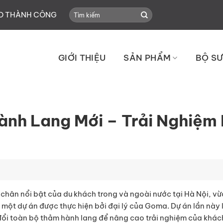
Search
HO THÀNH CÔNG
for:
GIỚI THIỆU
SẢN PHẨM
BỘ SƯ
ành Lang Mới – Trải Nghiệm
hân nổi bật của du khách trong và ngoài nước tại Hà Nội, v
 một dự án được thực hiện bởi đại lý của Goma. Dự án lần này 
 đổi toàn bộ thảm hành lang để nâng cao trải nghiệm của khách 