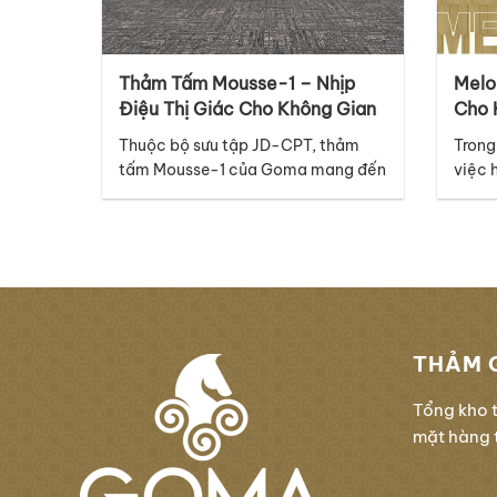
Thảm Tấm Mousse-1 – Nhịp
Melo
Điệu Thị Giác Cho Không Gian
Cho 
Hiện Đại, Sang Trọng Và
Đại
Thuộc bộ sưu tập JD-CPT, thảm
Trong
Chuyên Nghiệp
tấm Mousse-1 của Goma mang đến
việc 
một ngôn ngữ thiết kế đầy tinh tế,
hay h
hiện đại và giàu cảm xúc, phù hợp
thể l
với nhiều không gian thương mại
nhưng
cao cấp. Điểm nổi bật của mã
tiết 
thảm Mousse-1 nằm ở thiết kế
với n
graphic với những đường vân dọc
tập…
đan xen…
THẢM 
Tổng kho 
mặt hàng t