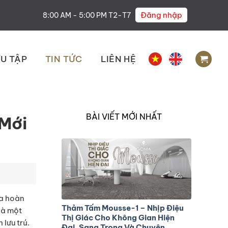
Đăng nhập
8:00 AM - 5:00 PM T2-T7
U TẬP
TIN TỨC
LIÊN HỆ
BÀI VIẾT MỚI NHẤT
 Mới
ừa hoàn
Thảm Tấm Mousse-1 – Nhịp Điệu
là một
Thị Giác Cho Không Gian Hiện
lưu trú.
Đại, Sang Trọng Và Chuyên