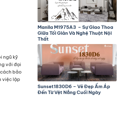
Manila M1975A3 – Sự Giao Thoa
Giữa Tối Giản Và Nghệ Thuật Nội
Thất
i ngũ kỹ
ng với đại
n cách bảo
n việc lập
Sunset1830D6 – Vẻ Đẹp Ấm Áp
Đến Từ Vệt Nắng Cuối Ngày