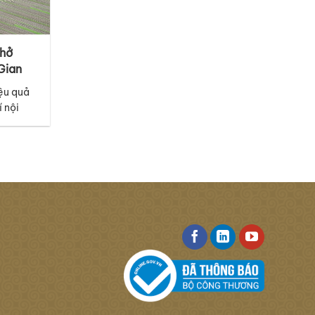
Thở
Gian
ệu quả
í nội
i tiết
t sàn.
 mã thảm
iác tươi
 hứng từ