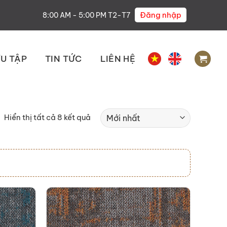
Đăng nhập
8:00 AM - 5:00 PM T2-T7
U TẬP
TIN TỨC
LIÊN HỆ
Hiển thị tất cả 8 kết quả