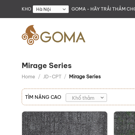
Skip
GOMA - HÃY TRẢI THẢM C
KHO
to
content
Mirage Series
Home
/
JD-CPT
/
Mirage Series
TÌM NÂNG CAO
Khổ thảm