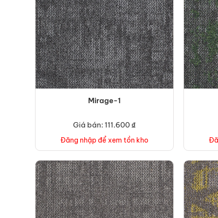
Mirage-1
Giá bán: 111.600 ₫
Đăng nhập để xem tồn kho
Đă